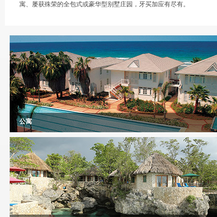
寓、屡获殊荣的全包式或豪华型别墅庄园，牙买加应有尽有。
公寓